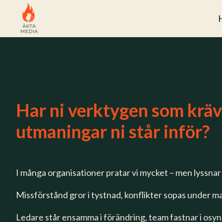
H
e
m
s
i
Har ni verktygen som krävs
d
a
utmaningar ni står inför?
I många organisationer pratar vi mycket – men lyssnar 
Missförstånd gror i tystnad, konflikter sopas under mat
Ledare står ensamma i förändring, team fastnar i osyn