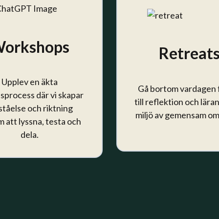
orkshops
Retreat
Upplev en äkta
Gå bortom vardagen f
sprocess där vi skapar
till reflektion och lära
ståelse och riktning
miljö av gemensam om
 att lyssna, testa och
dela.