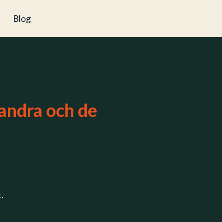
Blog
randra och de
t.