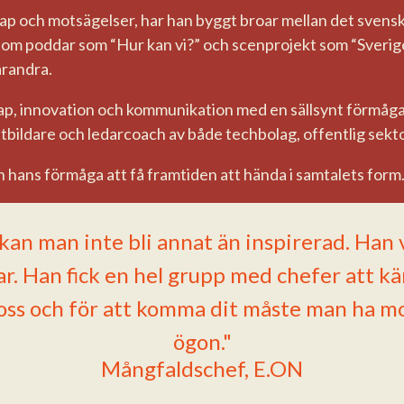
skap och motsägelser, har han byggt broar mellan det sven
Genom poddar som “Hur kan vi?” och scenprojekt som “Sveri
arandra.
ap, innovation och kommunikation med en sällsynt förmåga at
tbildare och ledarcoach av både techbolag, offentlig sekto
n hans förmåga att få framtiden att hända i samtalets form
an man inte bli annat än inspirerad. Han v
kar. Han fick en hel grupp med chefer att 
v oss och för att komma dit måste man ha m
ögon."
Mångfaldschef, E.ON