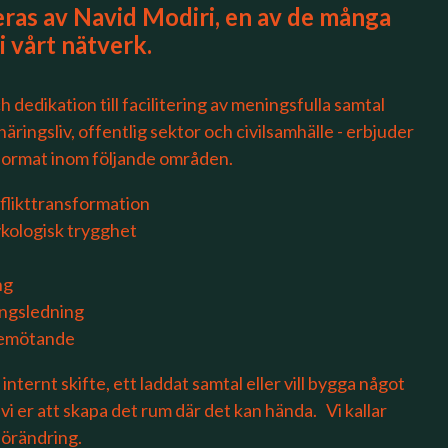
eras av Navid Modiri, en av de många
i vårt nätverk.
 dedikation till facilitering av meningsfulla samtal
äringsliv, offentlig sektor och civilsamhälle - erbjuder
 format inom följande områden.
likttransformation
kologisk trygghet
ng
ingsledning
bemötande
internt skifte, ett laddat samtal eller vill bygga något
 vi er att skapa det rum där det kan hända.
Vi kallar
förändring.