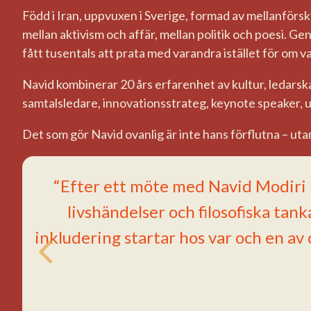
Född i Iran, uppvuxen i Sverige, formad av mellanför
mellan aktivism och affär, mellan politik och poesi. 
fått tusentals att prata med varandra istället för om v
Navid kombinerar 20 års erfarenhet av kultur, ledarsk
samtalsledare, innovationsstrateg, keynote speaker, u
Det som gör Navid ovanlig är inte hans förflutna – uta
“Efter ett möte med Navid Modiri k
livshändelser och filosofiska tan
inkludering startar hos var och en a