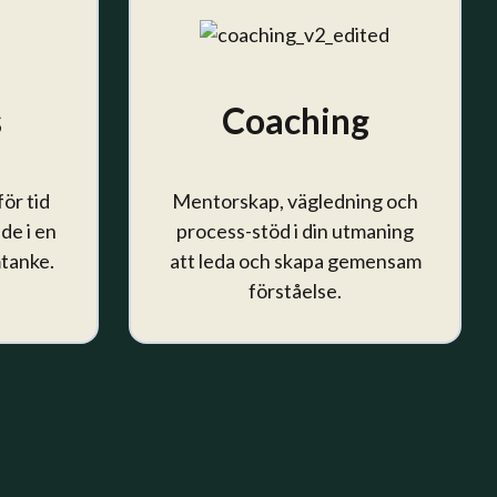
s
Coaching
ör tid
Mentorskap, vägledning och
nde i en
process-stöd i din utmaning
tanke.
att leda och skapa gemensam
förståelse.