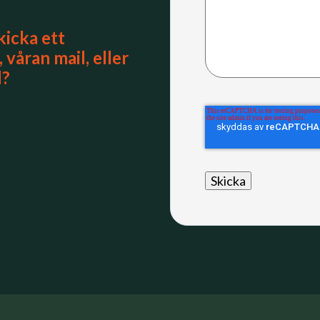
kicka ett
våran mail, eller
l?