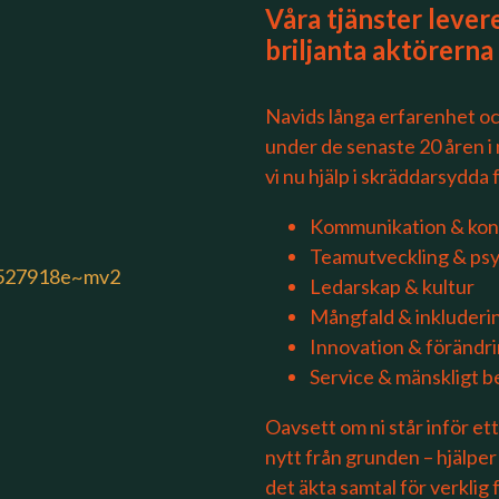
Våra tjänster lever
briljanta aktörerna 
Navids långa erfarenhet och
under de senaste 20 åren i n
vi nu hjälp i skräddarsydda
Kommunikation & konf
Teamutveckling & psy
Ledarskap & kultur
Mångfald & inkluderi
Innovation & förändr
Service & mänskligt 
Oavsett om ni står inför ett 
nytt från grunden – hjälper
det äkta samtal för verklig 