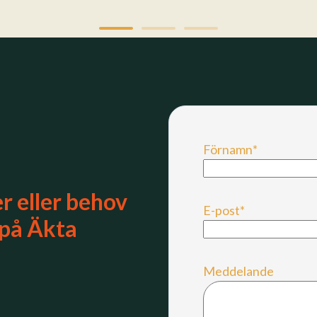
Förnamn
*
r eller behov
E-post
*
 på Äkta
Meddelande