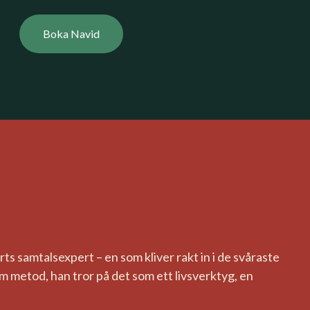
Boka Navid
orts samtalsexpert – en som kliver rakt in i de svåraste
 metod, han tror på det som ett livsverktyg, en